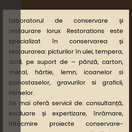
Laboratorul de conservare și
restaurare Iorux Restorations este
specializat în conservarea și
restaurarea: picturilor în ulei, tempera,
acril, pe suport de – pânză, carton,
metal, hârtie, lemn, icoanelor si
iconostaselor, gravurilor si graficii,
ramelor.
Se mai oferă servicii de: consultanță,
evaluare și expertizare, înrămare,
întocmire proiecte conservare-